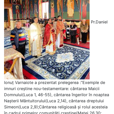
Pr.Daniel
Ionuț Varnaiote a prezentat prelegerea :”Exemple de
imnuri creștine nou-testamentare: cântarea Maicii
Domnului(Luca 1, 46-55), cântarea îngerilor în noaptea
Nașterii Mântuitorului(Luca 2,14), cântarea dreptului
Simeon(Luca 2,9);Cântarea religioasă și rolul acesteia
în cadrul primelor comunități creștine(Matei 26,30;