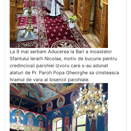
La 9 mai serbam Aducerea la Bari a moastelor
Sfantului Ierarh Nicolae, motiv de bucurie pentru
credinciosii parohiei Izvoru care s-au adunat
alaturi de Pr. Paroh Popa Gheorghe sa cinsteasca
hramul de vara al bisericii parohiale.