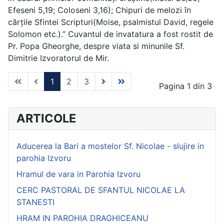
Efeseni 5,19; Coloseni 3,16); Chipuri de melozi în
cărțile Sfintei Scripturi(Moise, psalmistul David, regele
Solomon etc.).” Cuvantul de invatatura a fost rostit de
Pr. Popa Gheorghe, despre viata si minunile Sf.
Dimitrie Izvoratorul de Mir.
1
2
3
Pagina 1 din 3
ARTICOLE
Aducerea la Bari a mostelor Sf. Nicolae - slujire in
parohia Izvoru
Hramul de vara in Parohia Izvoru
CERC PASTORAL DE SFANTUL NICOLAE LA
STANESTI
HRAM IN PAROHIA DRAGHICEANU